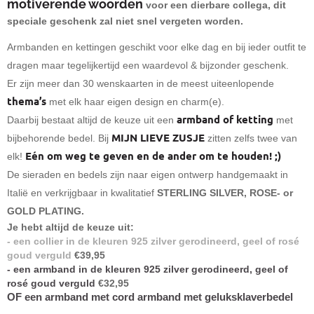
motiverende woorden
voor een dierbare collega, dit
speciale geschenk zal niet snel vergeten worden.
Armbanden en kettingen geschikt voor elke dag en bij ieder outfit te
dragen maar tegelijkertijd een waardevol & bijzonder geschenk.
Er zijn meer dan 30
wenskaarten in de meest uiteenlopende
thema’s
met elk haar eigen design en charm(e).
armband of ketting
Daarbij bestaat altijd de keuze uit een
met
MIJN LIEVE ZUSJE
bijbehorende bedel. Bij
zitten zelfs twee van
Eén om weg te geven en de ander om te houden! ;)
elk!
De sieraden en bedels zijn naar eigen ontwerp handgemaakt in
Italië en verkrijgbaar in kwalitatief
STERLING SILVER, ROSE- or
GOLD PLATING.
Je hebt altijd de keuze uit:
- een
collier in de kleuren 925 zilver gerodineerd, geel of rosé
goud verguld
€39,95
- een
armband in de kleuren 925 zilver gerodineerd, geel of
rosé goud verguld
€32,95
OF een armband met cord armband met geluksklaverbedel