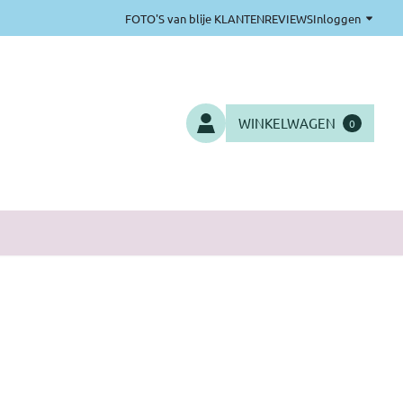
FOTO'S van blije KLANTEN
REVIEWS
Inloggen
WINKELWAGEN
0