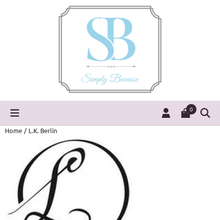
Cookievoorkeuren zijn momenteel gesloten.
0
Home
/
L.K. Berlin