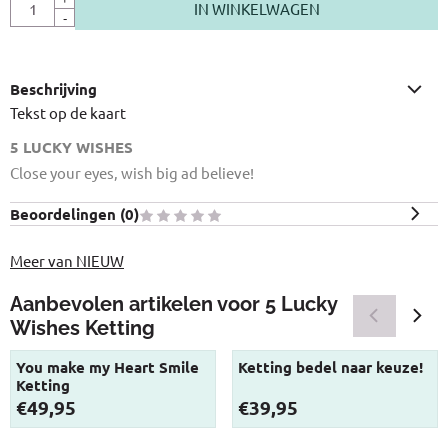
IN WINKELWAGEN
-
Beschrijving
Tekst op de kaart
5 LUCKY WISHES
Close your eyes, wish big ad believe!
Beoordelingen (
0
)
Meer van NIEUW
Aanbevolen artikelen voor
5 Lucky
Wishes Ketting
You make my Heart Smile
Ketting bedel naar keuze!
Ketting
Prijs: 49,95
Prijs: 39,95
€49,95
€39,95