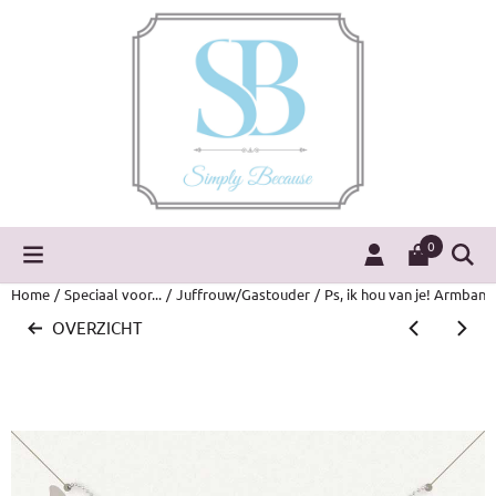
Cookievoorkeuren zijn momenteel gesloten.
0
Home
/
Speciaal voor...
/
Juffrouw/Gastouder
/
Ps, ik hou van je! Armband
OVERZICHT