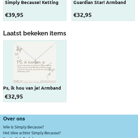
Simply Because! Ketting
Guardian Star! Armband
Prijs: 39,95
Prijs: 32,95
€39,95
€32,95
Laatst bekeken items
Ps, ik hou van je! Armband
€
32,95
Over ons
Wie is Simply Because?
Het idee achter Simply Because?