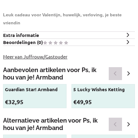
Leuk cadeau voor Valentijn, huwelijk, verloving, je beste
vriendin
Extra informatie
Beoordelingen (
0
)
Meer van Juffrouw/Gastouder
Aanbevolen artikelen voor
Ps, ik
hou van je! Armband
Guardian Star! Armband
5 Lucky Wishes Ketting
Prijs: 32,95
Prijs: 49,95
€32,95
€49,95
Alternatieve artikelen voor
Ps, ik
hou van je! Armband