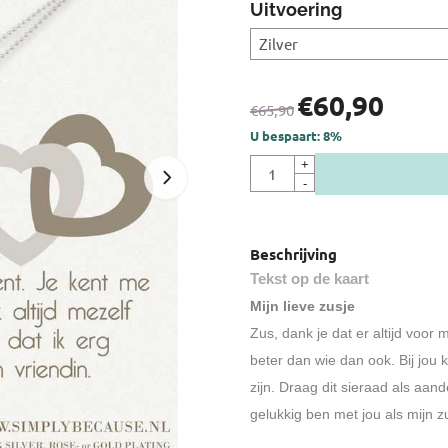
Uitvoering
€
60,90
€
65,90
U bespaart:
8
%
Aantal
+
-
Beschrijving
Tekst op de kaart
Mijn lieve zusje
Zus, dank je dat er altijd voor
beter dan wie dan ook. Bij jou k
zijn. Draag dit sieraad als aan
gelukkig ben met jou als mijn z