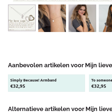
Aanbevolen artikelen voor
Mijn liev
Simply Because! Armband
To someone
Prijs: 32,95
Prijs: 32,95
€32,95
€32,95
Alternatieve artikelen voor
Mijn liev