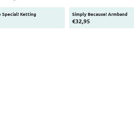
 Special! Ketting
Simply Because! Armband
Prijs: 32,95
€32,95