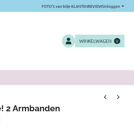
FOTO'S van blije KLANTEN
REVIEWS
Inloggen
WINKELWAGEN
0
je! 2 Armbanden
n