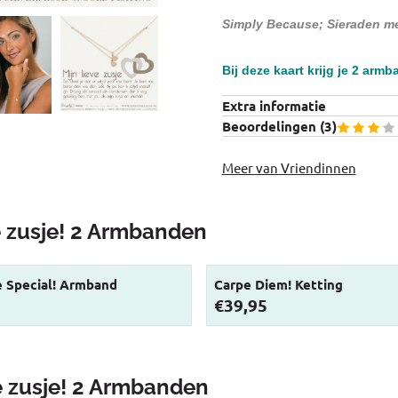
Simply Because; Sieraden m
Bij deze kaart krijg je 2 armb
Extra informatie
Beoordelingen (
3
)
Meer van Vriendinnen
e zusje! 2 Armbanden
 Special! Armband
Carpe Diem! Ketting
Prijs: 39,95
€39,95
e zusje! 2 Armbanden