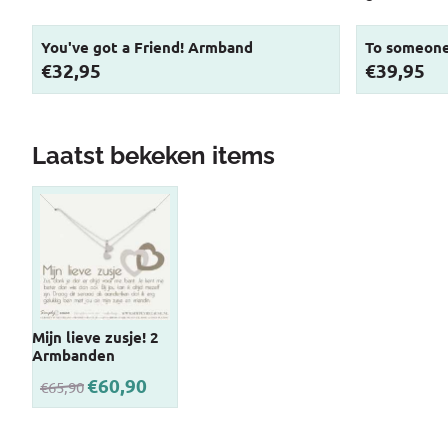
You've got a Friend! Armband
To someone
Prijs: 32,95
Prijs: 39,95
€32,95
€39,95
Laatst bekeken items
Mijn lieve zusje! 2
Armbanden
€
60,90
€
65,90