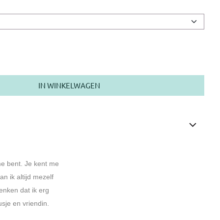
IN WINKELWAGEN
 me bent. Je kent me
an ik altijd mezelf
denken dat ik erg
usje en vriendin.