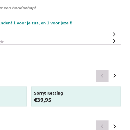
et een boodschap!
anden! 1 voor je zus, en 1 voor jezelf!
Sorry! Ketting
Prijs: 39,95
P
€39,95