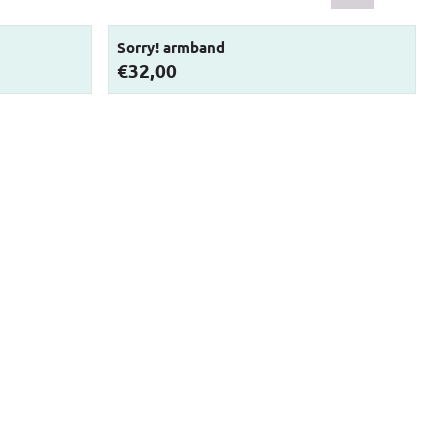
Sorry! armband
Prijs: 32,00
P
€32,00