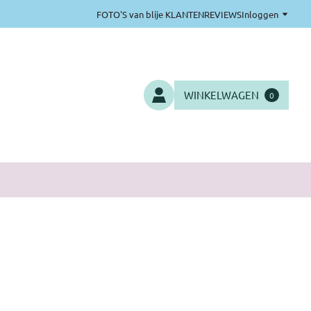
FOTO'S van blije KLANTEN
REVIEWS
Inloggen
WINKELWAGEN
0