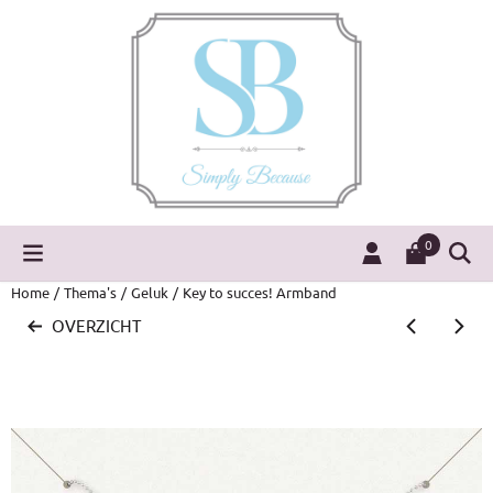
Cookievoorkeuren zijn momenteel gesloten.
0
Home
/
Thema's
/
Geluk
/
Key to succes! Armband
OVERZICHT