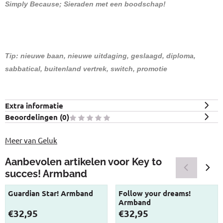
Simply Because; Sieraden met een boodschap!
Tip: nieuwe baan, nieuwe uitdaging, geslaagd, diploma,
sabbatical, buitenland vertrek, switch, promotie
Extra informatie
Beoordelingen (
0
)
Meer van Geluk
Aanbevolen artikelen voor
Key to
succes! Armband
Guardian Star! Armband
Follow your dreams!
Armband
Prijs: 32,95
Prijs: 32,95
€32,95
€32,95