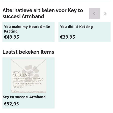
Alternatieve artikelen voor
Key to
succes! Armband
You make my Heart Smile
You did it! Ketting
Ketting
Prijs: 49,95
Prijs: 39,95
€49,95
€39,95
Laatst bekeken items
Key to succes! Armband
€
32,95