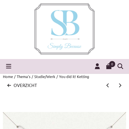
Cookievoorkeuren zijn momenteel gesloten.
0
Home
/
Thema's
/
Studie/Werk
/
You did it! Ketting
OVERZICHT