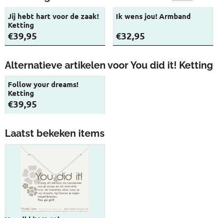
Jij hebt hart voor de zaak!
Ik wens jou! Armband
Ketting
Prijs: 39,95
Prijs: 32,95
€39,95
€32,95
Alternatieve artikelen voor
You did it! Ketting
Follow your dreams!
Ketting
Prijs: 39,95
€39,95
Laatst bekeken items