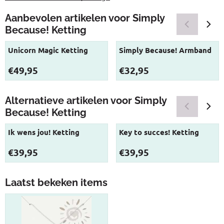
Aanbevolen artikelen voor
Simply
Because! Ketting
Unicorn Magic Ketting
Simply Because! Armband
Prijs: 49,95
Prijs: 32,95
€49,95
€32,95
Alternatieve artikelen voor
Simply
Because! Ketting
Ik wens jou! Ketting
Key to succes! Ketting
Prijs: 39,95
Prijs: 39,95
€39,95
€39,95
Laatst bekeken items