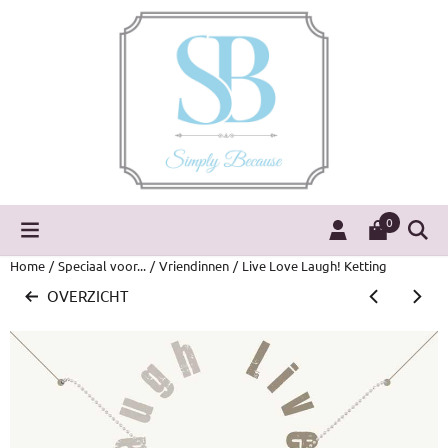
Cookievoorkeuren zijn momenteel gesloten.
0
Home
/
Speciaal voor...
/
Vriendinnen
/
Live Love Laugh! Ketting
OVERZICHT