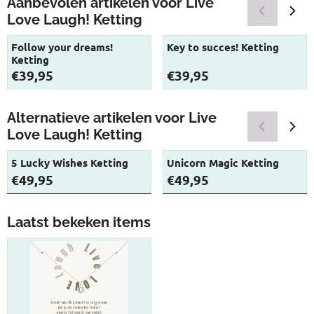
Aanbevolen artikelen voor
Live
Love Laugh! Ketting
Follow your dreams!
Key to succes! Ketting
Ketting
Prijs: 39,95
Prijs: 39,95
€39,95
€39,95
Alternatieve artikelen voor
Live
Love Laugh! Ketting
5 Lucky Wishes Ketting
Unicorn Magic Ketting
Prijs: 49,95
Prijs: 49,95
€49,95
€49,95
Laatst bekeken items