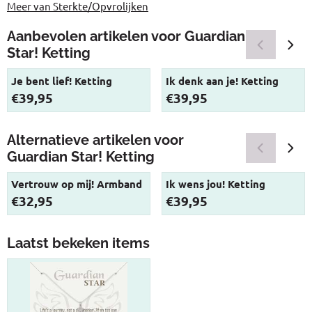
Meer van Sterkte/Opvrolijken
Aanbevolen artikelen voor
Guardian
Star! Ketting
Je bent lief! Ketting
Ik denk aan je! Ketting
Prijs: 39,95
Prijs: 39,95
€39,95
€39,95
Alternatieve artikelen voor
Guardian Star! Ketting
Vertrouw op mij! Armband
Ik wens jou! Ketting
Prijs: 32,95
Prijs: 39,95
€32,95
€39,95
Laatst bekeken items