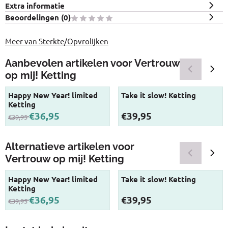
Extra informatie
Beoordelingen (
0
)
Meer van Sterkte/Opvrolijken
Aanbevolen artikelen voor
Vertrouw
op mij! Ketting
Happy New Year! limited
Take it slow! Ketting
Ketting
Van 39,95 voor 36,95
Prijs: 39,95
€36,95
€39,95
€39,95
Alternatieve artikelen voor
Vertrouw op mij! Ketting
Happy New Year! limited
Take it slow! Ketting
Ketting
Van 39,95 voor 36,95
Prijs: 39,95
€36,95
€39,95
€39,95