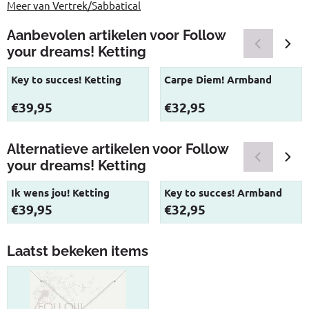
Meer van Vertrek/Sabbatical
Aanbevolen artikelen voor
Follow
your dreams! Ketting
Key to succes! Ketting
Carpe Diem! Armband
Prijs: 39,95
Prijs: 32,95
€39,95
€32,95
Alternatieve artikelen voor
Follow
your dreams! Ketting
Ik wens jou! Ketting
Key to succes! Armband
Prijs: 39,95
Prijs: 32,95
€39,95
€32,95
Laatst bekeken items