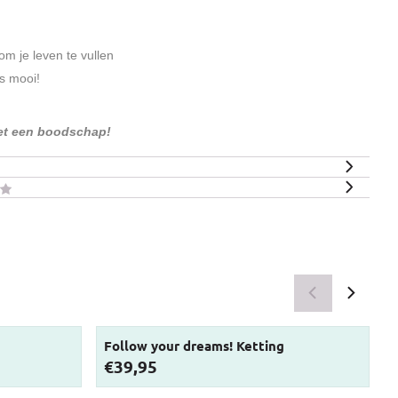
om je leven te vullen
is mooi!
et een boodschap!
Follow your dreams! Ketting
Prijs: 39,95
P
€39,95