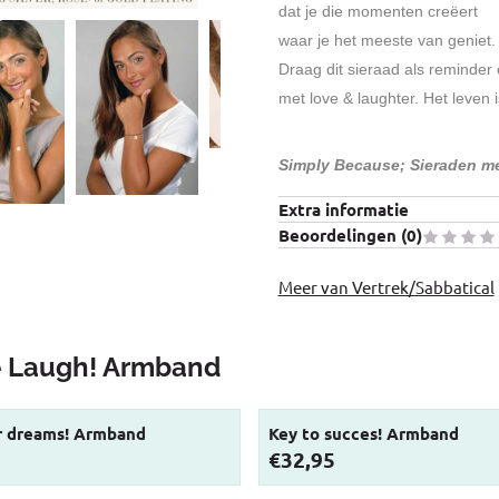
dat je die momenten creëert
waar je het meeste van geniet.
Draag dit sieraad als reminder 
met love & laughter. Het leven 
Simply Because; Sieraden m
Extra informatie
Beoordelingen (
0
)
Meer van Vertrek/Sabbatical
e Laugh! Armband
r dreams! Armband
Key to succes! Armband
Prijs: 32,95
€32,95