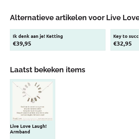
Alternatieve artikelen voor
Live Lov
Ik denk aan je! Ketting
Key to suc
Prijs: 39,95
Prijs: 32,95
€39,95
€32,95
Laatst bekeken items
Live Love Laugh!
Armband