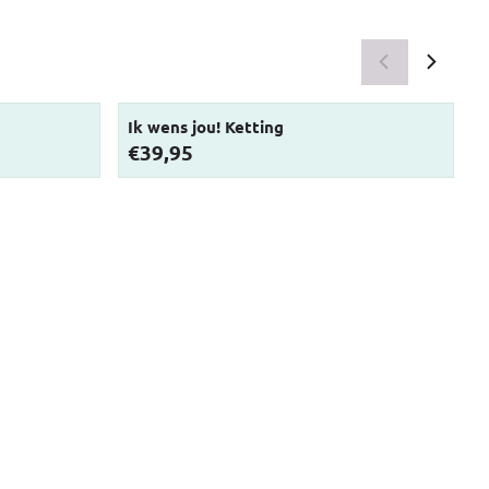
Ik wens jou! Ketting
Prijs: 39,95
P
€39,95