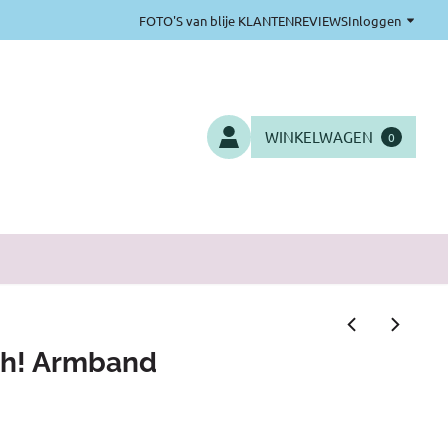
FOTO'S van blije KLANTEN
REVIEWS
Inloggen
WINKELWAGEN
0
gh! Armband