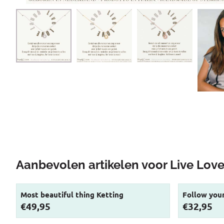
Aanbevolen artikelen voor
Live Lov
Most beautiful thing Ketting
Follow you
Prijs: 49,95
Prijs: 32,95
€49,95
€32,95