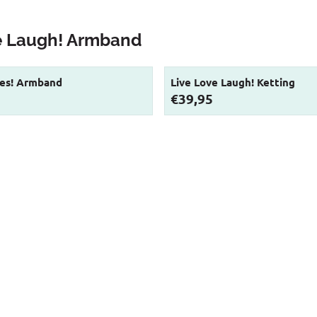
e Laugh! Armband
ces! Armband
Live Love Laugh! Ketting
Prijs: 39,95
€39,95