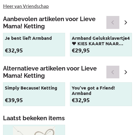
Meer van Vriendschap
Aanbevolen artikelen voor
Lieve
Mama! Ketting
Je bent lief! Armband
Armband Geluksklavertje4
♥ KIES KAART NAAR
KEUZE
Prijs: 32,95
Prijs: 29,95
€32,95
€29,95
Alternatieve artikelen voor
Lieve
Mama! Ketting
Simply Because! Ketting
You've got a Friend!
Armband
Prijs: 39,95
Prijs: 32,95
€39,95
€32,95
Laatst bekeken items