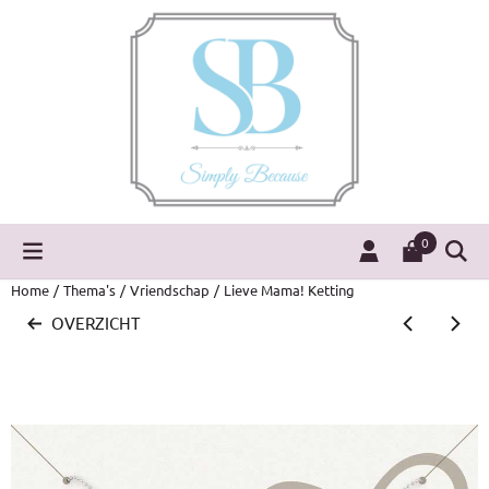
Cookievoorkeuren zijn momenteel gesloten.
0
Home
/
Thema's
/
Vriendschap
/
Lieve Mama! Ketting
OVERZICHT