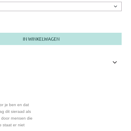
IN WINKELWAGEN
oor je ben en dat
aag dit sieraad als
t door mensen die
 staat er niet