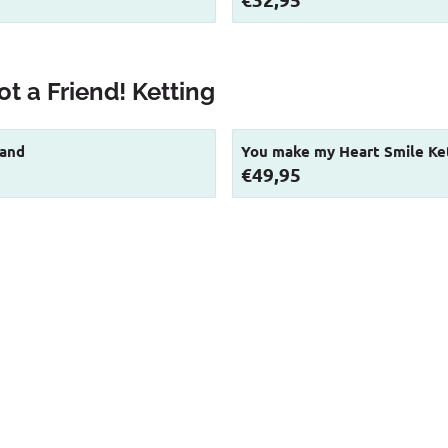
ot a Friend! Ketting
band
You make my Heart Smile Ke
Prijs: 49,95
€49,95