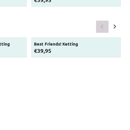
tting
Best Friends! Ketting
Prijs: 39,95
P
€39,95