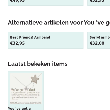
Alternatieve artikelen voor
You 've g
Best Friends! Armband
Sorry! arm
Prijs: 32,95
Prijs: 32,00
€32,95
€32,00
Laatst bekeken items
You 've got a