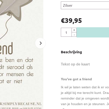
€
39,95
Aantal
+
-
Beschrijving
Tekst op de kaart
You've got a friend
Ik wil je laten weten dat ik er v
je altijd bij me terecht kunt. Dr
reminder dat je omgeven word
van je houden en je steunen. Je