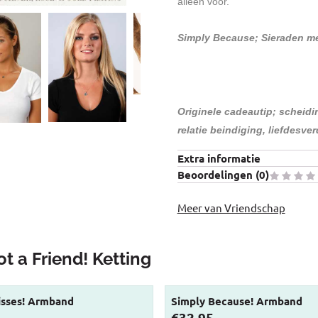
alleen voor.
Simply Because; Sieraden m
Originele cadeautip; scheidin
relatie beindiging, liefdesver
Extra informatie
Beoordelingen (
0
)
Meer van Vriendschap
ot a Friend! Ketting
isses! Armband
Simply Because! Armband
Prijs: 32,95
€32,95