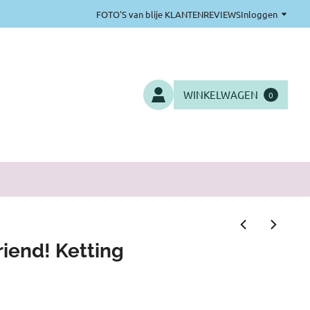
FOTO'S van blije KLANTEN
REVIEWS
Inloggen
WINKELWAGEN
0
riend! Ketting