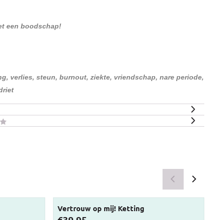
et een boodschap!
g, verlies, steun, burnout, ziekte, vriendschap, nare periode,
driet
Vertrouw op mij! Ketting
P
Prijs: 39,95
P
€39,95