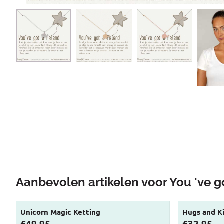
Aanbevolen artikelen voor
You 've g
Unicorn Magic Ketting
Hugs and K
Prijs: 49,95
Prijs: 32,95
€49,95
€32,95